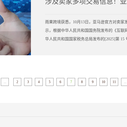
涉及卖家多项交易信息！亚
雨果跨境获悉，10月13日，亚马逊官方对卖家
示，根据中华人民共和国国务院发布的《互联网平
华人民共和国国家税务总局发布的[2025]第 15
度向中国税务机关报送中国卖家的相关信息。202
送，范围涵盖 2025 年7月至 9月期间的信
息、支付给平台的佣金和服务费等信息。需要
...
2
3
4
5
6
7
8
9
10
11
...
税务机关按季度报送相关信息。目前已经包括亚
知信息。针对该政策，相关行业人生表示，本
数据采集与分析，逐步引导企业以实际电商企
势。然而，要实现这一目标，仍需解决海关备
率等诸多问题。所以并不意味着自10月1日起