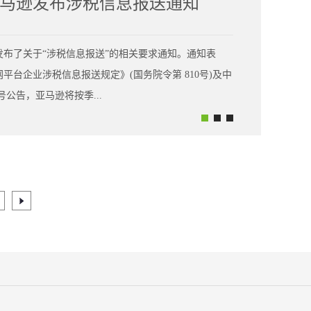
马逊发布涉税信息报送通知
发布了关于“涉税信息报送”的相关要求通知。通知表
台企业涉税信息报送规定》(国务院令第 810号)及中
 号公告，亚马逊将按季...
5 年10 月 31 日之前，亚马逊将进行首次季度信息报
息。该信息报送将包含您的身份信息、交易数量、收入信
注意的是，卖家无需采取任何操作，亚马逊将会向中国
马逊、沃尔玛、SHEIN等多个平台都发布了相关的告
次政策调整可能旨在从根本上治理当前乱象，通过多方
业身份进行申报，这或许更符合未来行业规范发展的趋
案流程简化、跨地区备案协调、核定征收认定标准与效
，将依据出口申报金额对企业所得税进行征收。但根据近