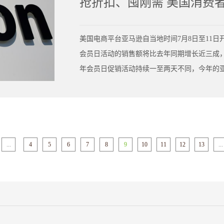
抢折扣、囤刚需 美国消费
美国电商平台亚马逊自当地时间7月8日至11
会员日活动的销售额将比去年同期增长近三成
年会员日促销活动持续一至两天不同，今年的亚
至四天。美联社分析指出，活动延长的部分原
致的商品价格上涨给销量带来的冲击。根据美
扣服装和电子产品等开学季热门商品，今年亚
...
4
5
6
7
8
9
10
11
12
13
...
达到238亿美元，较去年同期上涨约28.4%
售额大涨并不能代表美国消费旺盛，这一情况
以折扣价提前购买生活必需品、并提前囤积可
的关税政策发生改变。零售和电子商务分析师 
到的消费行为。消费者开始寻求大幅折扣，持