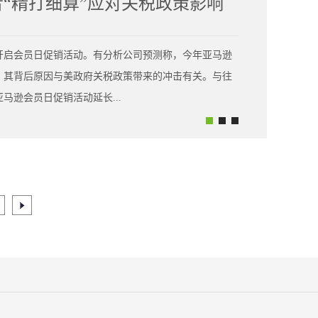
者“精打细算”应对关税政策影响
日开启会员日促销活动。有分析公司预测称，今年亚马逊
，其背后原因与美政府关税政策带来的冲击有关。与往
马逊会员日促销活动延长...
因在于，亚马逊试图尽量以此抵消美国政府关税政策导
国奥多比分析公司的预测显示，由于美国购物者抢购折
马逊会员日折扣活动期间，亚马逊平台的销售额预计将
。不过分析人士指出，今年亚马逊会员日促销活动期间的销
的出现是因为美国消费者迫于美政府关税政策的压力，
能涨价的商品。美国消费者的购物习惯正随着美国政府
斯凯·卡内夫斯：我认为关税政策正在改变我们今年观察
续关注生活必需品，增购那些年内可能涨价的商品，更