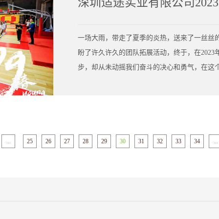
深圳适途实业有限公司202
一场大雨，带走了夏季的炎热，送来了一丝丝
盼了许久许久的团队拓展活动，终于，在2023
步，却从未动摇我们奋斗的决心和勇气，在这个
起出发吧，我们的青春不一young!到达目的
迫不及待的想要争夺第一了。在这个奋斗青春，
活动是bingo积分挑战赛，率先占领“阵地”可以
...
25
26
27
28
29
30
31
32
33
34
...
个游戏里，横竖斜三连胜就是bingo，可以得
了。而我们的游戏，就像这变幻莫测的商业市
持到底，才能赢得最终的胜利。冠军的奖杯最
烟四起，大战一触即发啊，对市场的争夺已经开始
奋斗，他们坚持到底，永不服输。2组和9组为