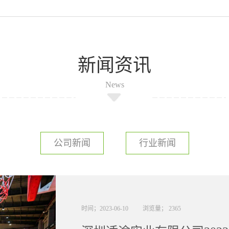
新闻资讯
News
公司新闻
行业新闻
时间；
2023
-
06
-
10
浏览量；
2365