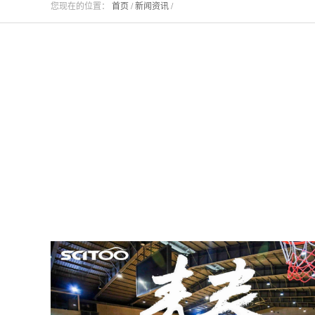
您现在的位置：
首页
/
新闻资讯
/