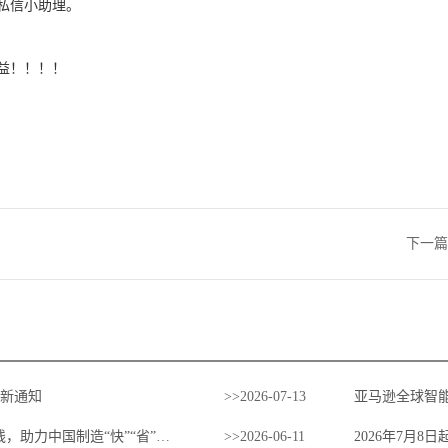
请私信小助理。
收益！！！！
下一篇
更新通知
>>
2026
-
07
-
13
亚马逊全球智能
迎战世界杯爆单，菜鸟上线美国两大专线，助力中国制造“快”“省”出海
>>
2026
-
06
-
11