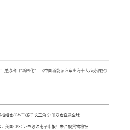
：
逆势出口“新四化”丨《中国新能源汽车出海十大趋势洞察》
枢纽仓(GWD)落子长三角 沪甬双仓直通全球
2026年7月8日起，美国CPSC证书必须电子申报！未合规货物将被海关扣留